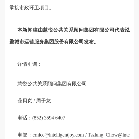
承接市政环卫项目。
本新闻稿由慧悦公共关系顾问集团有限公司代表泓
盈城市运营服务集团股份有限公司发布。
详情垂询：
慧悦公共关系顾问集团有限公司
龚贝岚
/ 周子龙
电话：
(852) 3594 6407
电邮：
ernice@intelligentjoy.com / Tszlung_Chow@inte