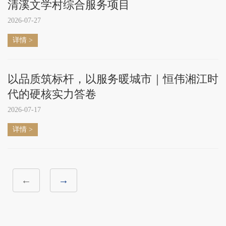
清溪文学村综合服务项目
2026-07-27
详情 >
以品质筑标杆，以服务暖城市｜恒伟湘江时
代的硬核实力答卷
2026-07-17
详情 >
←
→