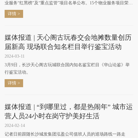
业服务“红黑榜”及“重点监管”项目名单公布。15个物业服务项目荣
登“红榜”，10个项目被列入“重点监管”名单，另有5个项目因管理问
详情 >
题突出被列入“黑榜”。
媒体报道 | 天心阁古玩春交会地摊数量创历
届新高 现场联合知名栏目举行鉴宝活动
2024-03-11
3月9日，长沙天心阁古玩城联合国内知名鉴宝栏目《华山论鉴》举
行鉴宝活动。
详情 >
媒体报道 | “到哪里过，都是热闹年” 城市运
营人员24小时在岗守护美好生活
2024-02-14
记者日前跟随长沙城发集团泓盈公司值班人员的巡场路线一路走